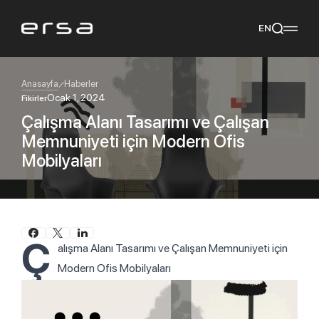
EN
Anasayfa
Haberler
Ocak 1, 2024
Fikirler
Çalışma Alanı Tasarımı ve Çalışan
Popular searches
Memnuniyeti için Modern Ofis
tear
meliades
mikado
yoka
Mobilyaları
Tavsiye Ediyoruz
Ç
alışma Alanı Tasarımı ve Çalışan Memnuniyeti için
Modern Ofis Mobilyaları