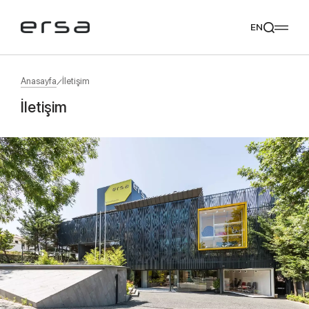
EN
Anasayfa
İletişim
İletişim
Popular searches
tear
meliades
mikado
yoka
Tavsiye Ediyoruz