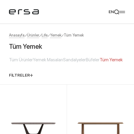
EN
Anasayfa
Ürünler
Life
Yemek
Tüm Yemek
Tüm Yemek
Popular searches
Tüm Ürünler
Yemek Masaları
Sandalyeler
Büfeler
Tüm Yemek
tear
meliades
mikado
yoka
Tavsiye Ediyoruz
FİLTRELER