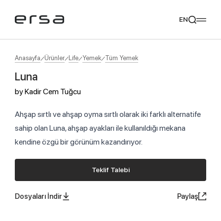
EN
Anasayfa
Ürünler
Life
Yemek
Tüm Yemek
Luna
Popular searches
by
Kadir Cem Tuğcu
tear
meliades
mikado
yoka
Tavsiye Ediyoruz
Ahşap sırtlı ve ahşap oyma sırtlı olarak iki farklı alternatife
sahip olan Luna, ahşap ayakları ile kullanıldığı mekana
kendine özgü bir görünüm kazandırıyor.
Teklif Talebi
Dosyaları İndir
Paylaş