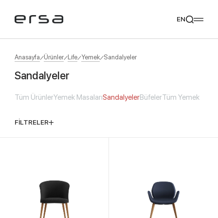
EN
Anasayfa
Ürünler
Life
Yemek
Sandalyeler
Sandalyeler
Popular searches
Tüm Ürünler
Yemek Masaları
Sandalyeler
Büfeler
Tüm Yemek
tear
meliades
mikado
yoka
Tavsiye Ediyoruz
FİLTRELER