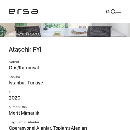
EN
Anasayfa
Projects
Ataşehir FYİ
Ataşehir FYİ
Popular searches
tear
meliades
mikado
yoka
Sektör
Tavsiye Ediyoruz
Ofis/Kurumsal
Konum
İstanbul, Türkiye
Yıl
2020
Mimari Ofis
Merit Mimarlık
Uygulamalı Alanlar
Operasyonel Alanlar, Toplantı Alanları