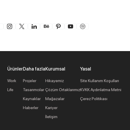
Ürünler
Daha fazla
Kurumsal
Yasal
Work
Projeler
Hikayemiz
Site Kullanım Koşulları
Life
Tasarımcılar
Çözüm Ortaklarımız
KVKK Aydınlatma Metni
Kaynaklar
Mağazalar
Çerez Politikası
Haberler
Kariyer
İletişim