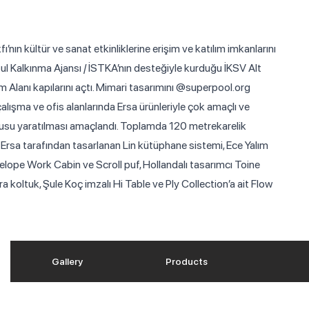
ı’nın kültür ve sanat etkinliklerine erişim ve katılım imkanlarını
ul Kalkınma Ajansı / İSTKA’nın desteğiyle kurduğu İKSV Alt
 Alanı kapılarını açtı. Mimari tasarımını @superpool.org
çalışma ve ofis alanlarında Ersa ürünleriyle çok amaçlı ve
urgusu yaratılması amaçlandı. Toplamda 120 metrekarelik
 Ersa tarafından tasarlanan Lin kütüphane sistemi, Ece Yalım
elope Work Cabin ve Scroll puf, Hollandalı tasarımcı Toine
a koltuk, Şule Koç imzalı Hi Table ve Ply Collection’a ait Flow
Gallery
Products