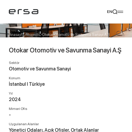
EN
Anasayfa
Projects
Otokar Otomotiv ve Savunma Sanayi A.Ş
Otokar Otomotiv ve Savunma Sanayi A.Ş
Popular searches
tear
meliades
mikado
yoka
Sektör
Tavsiye Ediyoruz
Otomotiv ve Savunma Sanayi
Konum
İstanbul I Türkiye
Yıl
2024
Mimari Ofis
-
Uygulanan Alanlar
Yönetici Odaları, Açık Ofisler, Ortak Alanlar