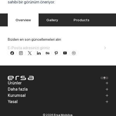
sahibi bir görünüm öneriyor.
Overview
Gallery
Products
Bizden en son güncellemeleri alın
Ürünler
Daha fazla
Kurumsal
Yasal
© 2026
Ersa Mobilya
,