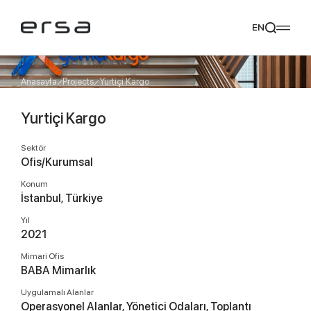
EN
Anasayfa
Projects
Yurtiçi Kargo
Yurtiçi Kargo
Popular searches
tear
meliades
mikado
yoka
Sektör
Tavsiye Ediyoruz
Ofis/Kurumsal
Konum
İstanbul, Türkiye
Yıl
2021
Mimari Ofis
BABA Mimarlık
Uygulamalı Alanlar
Operasyonel Alanlar, Yönetici Odaları, Toplantı