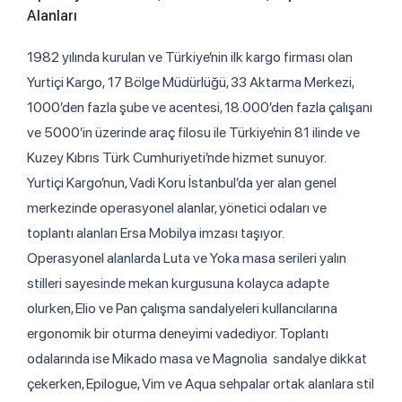
Alanları
1982 yılında kurulan ve Türkiye’nin ilk kargo firması olan
Yurtiçi Kargo, 17 Bölge Müdürlüğü, 33 Aktarma Merkezi,
1000’den fazla şube ve acentesi, 18.000’den fazla çalışanı
ve 5000’in üzerinde araç filosu ile Türkiye’nin 81 ilinde ve
Kuzey Kıbrıs Türk Cumhuriyeti’nde hizmet sunuyor.
Yurtiçi Kargo’nun, Vadi Koru İstanbul’da yer alan genel
merkezinde operasyonel alanlar, yönetici odaları ve
toplantı alanları Ersa Mobilya imzası taşıyor.
Operasyonel alanlarda Luta ve Yoka masa serileri yalın
stilleri sayesinde mekan kurgusuna kolayca adapte
olurken, Elio ve Pan çalışma sandalyeleri kullancılarına
ergonomik bir oturma deneyimi vadediyor. Toplantı
odalarında ise Mikado masa ve Magnolia sandalye dikkat
çekerken, Epilogue, Vim ve Aqua sehpalar ortak alanlara stil