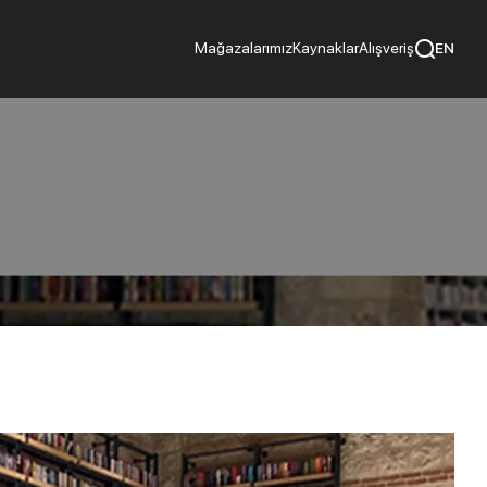
Mağazalarımız
Kaynaklar
Alışveriş
EN
cılar
Tavsiye Ediyoruz
ayıcılar