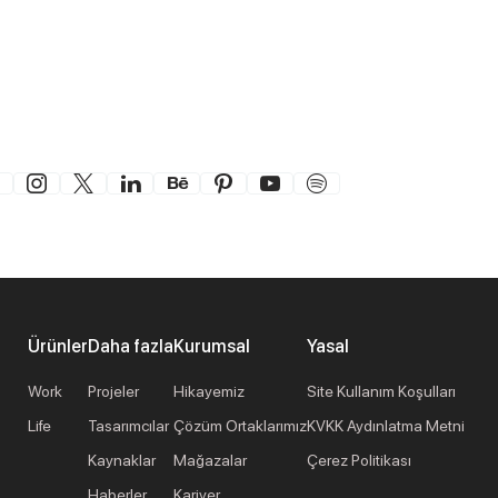
Ürünler
Daha fazla
Kurumsal
Yasal
Work
Projeler
Hikayemiz
Site Kullanım Koşulları
Life
Tasarımcılar
Çözüm Ortaklarımız
KVKK Aydınlatma Metni
Kaynaklar
Mağazalar
Çerez Politikası
Haberler
Kariyer