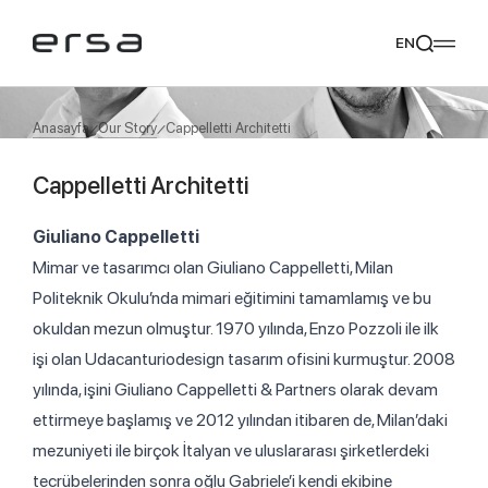
EN
Anasayfa
Our Story
Cappelletti Architetti
Cappelletti Architetti
Popular searches
tear
meliades
mikado
yoka
Giuliano Cappelletti
Tavsiye Ediyoruz
Mimar ve tasarımcı olan Giuliano Cappelletti, Milan
Politeknik Okulu’nda mimari eğitimini tamamlamış ve bu
okuldan mezun olmuştur. 1970 yılında, Enzo Pozzoli ile ilk
işi olan Udacanturiodesign tasarım ofisini kurmuştur. 2008
yılında, işini Giuliano Cappelletti & Partners olarak devam
ettirmeye başlamış ve 2012 yılından itibaren de, Milan’daki
mezuniyeti ile birçok İtalyan ve uluslararası şirketlerdeki
tecrübelerinden sonra oğlu Gabriele’i kendi ekibine