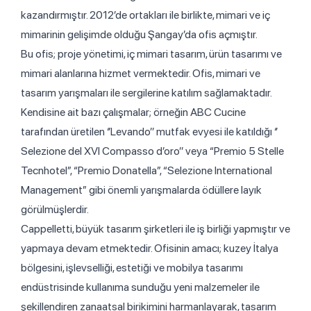
kazandırmıştır. 2012’de ortakları ile birlikte, mimari ve iç
mimarinin gelişimde olduğu Şangay’da ofis açmıştır.
Bu ofis; proje yönetimi, iç mimari tasarım, ürün tasarımı ve
mimari alanlarına hizmet vermektedir. Ofis, mimari ve
tasarım yarışmaları ile sergilerine katılım sağlamaktadır.
Kendisine ait bazı çalışmalar; örneğin ABC Cucine
tarafından üretilen ‘’Levando’’ mutfak evyesi ile katıldığı ‘’
Selezione del XVI Compasso d’oro’’ veya “Premio 5 Stelle
Tecnhotel”, “Premio Donatella”, “Selezione International
Management” gibi önemli yarışmalarda ödüllere layık
görülmüşlerdir.
Cappelletti, büyük tasarım şirketleri ile iş birliği yapmıştır ve
yapmaya devam etmektedir. Ofisinin amacı; kuzey İtalya
bölgesini, işlevselliği, estetiği ve mobilya tasarımı
endüstrisinde kullanıma sunduğu yeni malzemeler ile
şekillendiren zanaatsal birikimini harmanlayarak, tasarım