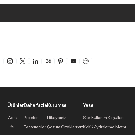
Ürünler
Daha fazla
Kurumsal
Yasal
Work
Projeler
Hikayemiz
Site Kullanım Koşulları
Life
Tasarımcılar
Çözüm Ortaklarımız
KVKK Aydınlatma Metni