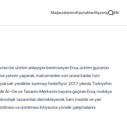
Mağazalarımız
Kaynaklar
Alışveriş
EN
cılar
Tavsiye Ediyoruz
çevreci bir üretim anlayışını benimseyen Ersa, üretim gücünün
rıma yatırım yaparak, malzemeden son ürüne kadar tüm
üksek yenilikler sunmayı hedefliyor. 2017 yılında Türkiye’nin
ayıcılar
i ilk Ar-Ge ve Tasarım Merkezini hayata geçiren Ersa, mobilya
teknolojik tasarımları destekleyecek ham madde ve yarı
ilmesi ve üretilmesi ihtiyacına yönelik çalışmalarını