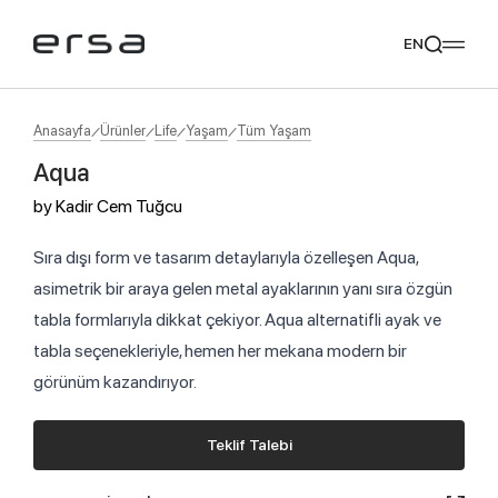
EN
Anasayfa
Ürünler
Life
Yaşam
Tüm Yaşam
Aqua
Popular searches
by
Kadir Cem Tuğcu
tear
meliades
mikado
yoka
Tavsiye Ediyoruz
Sıra dışı form ve tasarım detaylarıyla özelleşen Aqua,
asimetrik bir araya gelen metal ayaklarının yanı sıra özgün
tabla formlarıyla dikkat çekiyor. Aqua alternatifli ayak ve
tabla seçenekleriyle, hemen her mekana modern bir
görünüm kazandırıyor.
Teklif Talebi