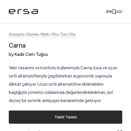
EN
Anasayfa
Ürünler
Work
Ofis
Tüm Ofis
Carna
Popular searches
by
Kadir Cem Tuğcu
tear
meliades
mikado
yoka
Tavsiye Ediyoruz
Yalın tasarımı ve konforlu kullanımıyla Carna, kısa ve uzun
sırtlı alternatifleriyle çeşitlenirken ergonomik yapısıyla
dikkat çekiyor. Uzun sırtlı alternatifine eklenebilen
başlığıyla yönetici odalarında değerlendirilebilirken, üst
düzey bir estetik anlayışını beraberinde getiriyor.
Teklif Talebi