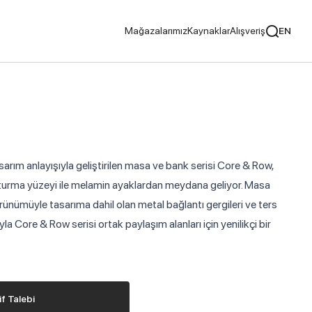
Mağazalarımız
Kaynaklar
Alışveriş
EN
cılar
Tavsiye Ediyoruz
sarım anlayışıyla geliştirilen masa ve bank serisi Core & Row,
turma yüzeyi ile melamin ayaklardan meydana geliyor. Masa
örünümüyle tasarıma dahil olan metal bağlantı gergileri ve ters
ayıcılar
a Core & Row serisi ortak paylaşım alanları için yenilikçi bir
if Talebi