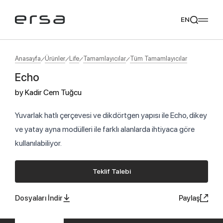
EN
Anasayfa
Ürünler
Life
Tamamlayıcılar
Tüm Tamamlayıcılar
Echo
Popular searches
by
Kadir Cem Tuğcu
tear
meliades
mikado
yoka
Tavsiye Ediyoruz
Yuvarlak hatlı çerçevesi ve dikdörtgen yapısı ile Echo, dikey
ve yatay ayna modülleri ile farklı alanlarda ihtiyaca göre
kullanılabiliyor.
Teklif Talebi
Dosyaları İndir
Paylaş