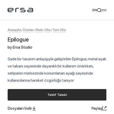
EN
Anasayfa
Ürünler
Work
Ofis
Tüm Ofis
Epilogue
Popular searches
by
Ersa Studio
tear
meliades
mikado
yoka
Tavsiye Ediyoruz
Sade bir tasarım anlayışıyla geliştirilen Epilogue, metal ayak
ve tabanı sayesinde dayanıklı bir kullanım önerirken,
sehpanın merkezinde konumlanan ayağı sayesinde
kullanıcılarına hareket özgürlüğü tanıyor
Teklif Talebi
Dosyaları İndir
Paylaş