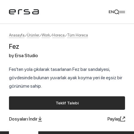
EN
Anasayfa
Ürünler
Work
Horeca
Tüm Horeca
Fez
Popular searches
by
Ersa Studio
tear
meliades
mikado
yoka
Tavsiye Ediyoruz
Fes’ten yola çıkılarak tasarlanan Fez bar sandalyesi,
gövdesinde bulunan yuvarlak ayak koyma yeri ile eşsiz bir
görünüme sahip.
Teklif Talebi
Dosyaları İndir
Paylaş