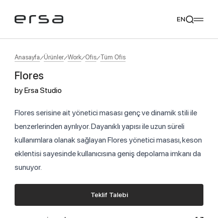
EN
Anasayfa
Ürünler
Work
Ofis
Tüm Ofis
Flores
Popular searches
by
Ersa Studio
tear
meliades
mikado
yoka
Tavsiye Ediyoruz
Flores serisine ait yönetici masası genç ve dinamik stili ile
benzerlerinden ayrılıyor. Dayanıklı yapısı ile uzun süreli
kullanımlara olanak sağlayan Flores yönetici masası, keson
eklentisi sayesinde kullanıcısına geniş depolama imkanı da
sunuyor.
Teklif Talebi