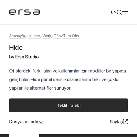
EN
Anasayfa
Ürünler
Work
Ofis
Tüm Ofis
Hide
Popular searches
by
Ersa Studio
tear
meliades
mikado
yoka
Tavsiye Ediyoruz
Ofislerdeki farklı alan ve kullanımlar için modüler bir yapıda
geliştirilen Hide panel serisi kullanıcılarına tekil ve çoklu
yapıları ile alternatifler sunuyor.
Teklif Talebi
Dosyaları İndir
Paylaş