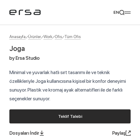
EN
Anasayfa
Ürünler
Work
Ofis
Tüm Ofis
Joga
Popular searches
by
Ersa Studio
tear
meliades
mikado
yoka
Tavsiye Ediyoruz
Minimal ve yuvarlak hatlı sırt tasarımı ile ve teknik
özellikleriyle Joga kullanıcısına kişisel bir konfor deneyimi
sunuyor. Plastik ve kromaj ayak alternatifleri ile de farklı
seçenekler sunuyor.
Teklif Talebi
Dosyaları İndir
Paylaş