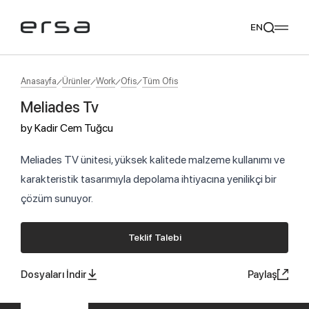
EN
Anasayfa
Ürünler
Work
Ofis
Tüm Ofis
Meliades Tv
Popular searches
by
Kadir Cem Tuğcu
tear
meliades
mikado
yoka
Tavsiye Ediyoruz
Meliades TV ünitesi, yüksek kalitede malzeme kullanımı ve
karakteristik tasarımıyla depolama ihtiyacına yenilikçi bir
çözüm sunuyor.
Teklif Talebi
Dosyaları İndir
Paylaş