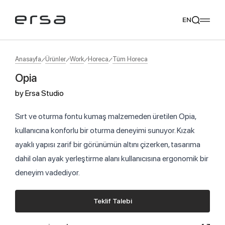
EN
Anasayfa
Ürünler
Work
Horeca
Tüm Horeca
Opia
Popular searches
by
Ersa Studio
tear
meliades
mikado
yoka
Tavsiye Ediyoruz
Sırt ve oturma fontu kumaş malzemeden üretilen Opia,
kullanıcına konforlu bir oturma deneyimi sunuyor. Kızak
ayaklı yapısı zarif bir görünümün altını çizerken, tasarıma
dahil olan ayak yerleştirme alanı kullanıcısına ergonomik bir
deneyim vadediyor.
Teklif Talebi