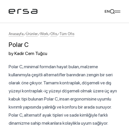
EN
Anasayfa
Ürünler
Work
Ofis
Tüm Ofis
Polar C
Popular searches
by
Kadir Cem Tuğcu
tear
meliades
mikado
yoka
Tavsiye Ediyoruz
Polar C, minimal formdan hayat bulan, malzeme
kullanımıyla çeşitli alternatifler barındıran zengin bir seri
olarak öne çıkıyor. Tamamı kontraplak, döşemeli ve dış
yüzeyi kontraplak-iç yüzeyi döşemeli olmak üzere üç ayrı
kabuk tipi bulunan Polar C, insan ergonomisine uyumlu
kıvrımlı yapısında yalınlığı ve konforu bir arada sunuyor.
Polar C, alternatif ayak tipleri ve sade kimliğiyle farklı
dinamizme sahip mekanlara kolaylıkla uyum sağlıyor.