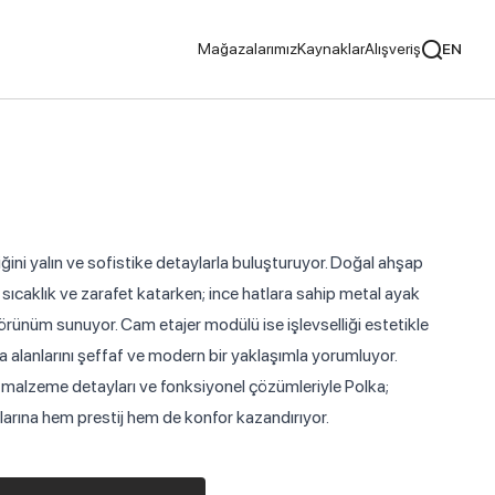
Mağazalarımız
Kaynaklar
Alışveriş
EN
cılar
Tavsiye Ediyoruz
ğini yalın ve sofistike detaylarla buluşturuyor. Doğal ahşap
ıcaklık ve zarafet katarken; ince hatlara sahip metal ayak
 görünüm sunuyor. Cam etajer modülü ise işlevselliği estetikle
ayıcılar
 alanlarını şeffaf ve modern bir yaklaşımla yorumluyor.
lü malzeme detayları ve fonksiyonel çözümleriyle Polka;
nlarına hem prestij hem de konfor kazandırıyor.