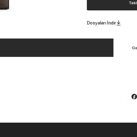
Tekl
Dosyaları İndir
Ge