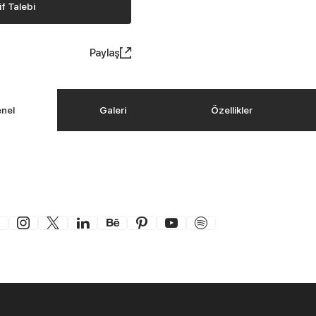
if Talebi
Paylaş
nel
Galeri
Özellikler