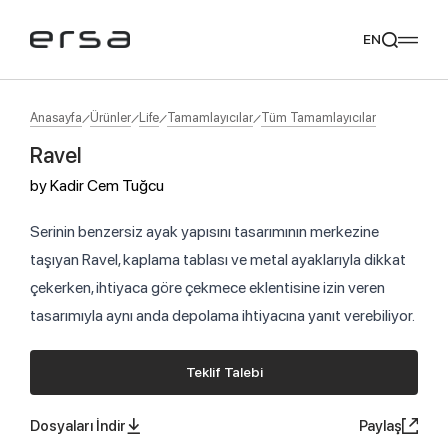
EN
Anasayfa
Ürünler
Life
Tamamlayıcılar
Tüm Tamamlayıcılar
Ravel
Popular searches
by
Kadir Cem Tuğcu
tear
meliades
mikado
yoka
Tavsiye Ediyoruz
Serinin benzersiz ayak yapısını tasarımının merkezine
taşıyan Ravel, kaplama tablası ve metal ayaklarıyla dikkat
çekerken, ihtiyaca göre çekmece eklentisine izin veren
tasarımıyla aynı anda depolama ihtiyacına yanıt verebiliyor.
Teklif Talebi
Dosyaları İndir
Paylaş