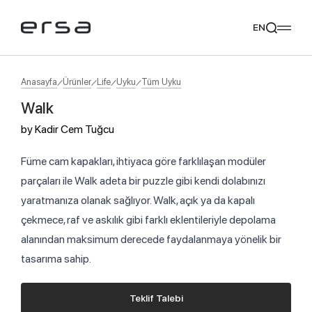
EN
Anasayfa
Ürünler
Life
Uyku
Tüm Uyku
Walk
Popular searches
by
Kadir Cem Tuğcu
tear
meliades
mikado
yoka
Tavsiye Ediyoruz
Füme cam kapakları, ihtiyaca göre farklılaşan modüler
parçaları ile Walk adeta bir puzzle gibi kendi dolabınızı
yaratmanıza olanak sağlıyor. Walk, açık ya da kapalı
çekmece, raf ve askılık gibi farklı eklentileriyle depolama
alanından maksimum derecede faydalanmaya yönelik bir
tasarıma sahip.
Teklif Talebi