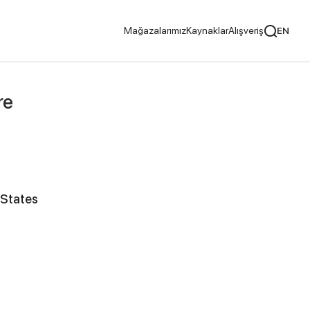
Mağazalarımız
Kaynaklar
Alışveriş
EN
cılar
re
Tavsiye Ediyoruz
 States
ayıcılar