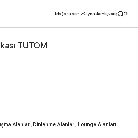
Mağazalarımız
Kaynaklar
Alışveriş
EN
cılar
ankası TUTOM
Tavsiye Ediyoruz
ayıcılar
lışma Alanları, Dinlenme Alanları, Lounge Alanları