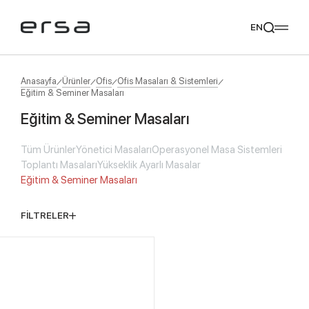
EN
Anasayfa
Ürünler
Ofis
Ofis Masaları & Sistemleri
Eğitim & Seminer Masaları
Eğitim & Seminer Masaları
Popular searches
tear
meliades
mikado
yoka
Tüm Ürünler
Yönetici Masaları
Operasyonel Masa Sistemleri
Tavsiye Ediyoruz
Toplantı Masaları
Yükseklik Ayarlı Masalar
Eğitim & Seminer Masaları
FİLTRELER