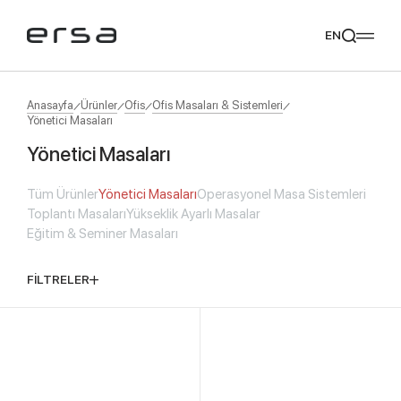
EN
Anasayfa
Ürünler
Ofis
Ofis Masaları & Sistemleri
Yönetici Masaları
Yönetici Masaları
Popular searches
tear
meliades
mikado
yoka
Tüm Ürünler
Yönetici Masaları
Operasyonel Masa Sistemleri
Tavsiye Ediyoruz
Toplantı Masaları
Yükseklik Ayarlı Masalar
Eğitim & Seminer Masaları
FİLTRELER